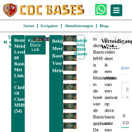
Saison
Ereignisse
Aktualisierungen
Blogs
Terug
In
In
Beste
Verteidigun
Kopieer
Bekijk
Bekijk
naar
Basis
Alle
deze
deze
Meisterhütte
Werkt:
MH9
Meer
Link
MH9
Level
Basis
video
Basen
Basen
09
MH9
deel
Voor
Basis
is
ik
Anme
Met
Meisterhütte 9
de
een
Link
Meisterhütte
demo
–
in
van
Clash
de
een
Of
hoek
aanval
Clans
van
op
MH09
de
deze
(54)
0
Basis
basis
CO
geplaatst.
voor
De
een