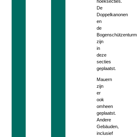
hoeksecties.
De
Doppelkanonen
en
de
Bogenschützenturm
zijn
in
deze
secties
geplaatst.
Mauern
zijn
er
ook
omheen
geplaatst.
Andere
Gebäuden,
inclusief