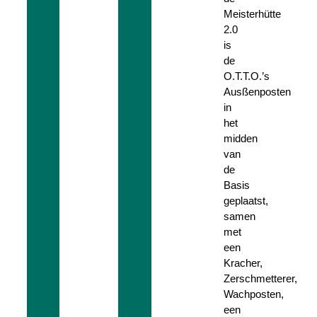
Meisterhütte
2.0
is
de
O.T.T.O.’s
Ausßenposten
in
het
midden
van
de
Basis
geplaatst,
samen
met
een
Kracher,
Zerschmetterer,
Wachposten,
een