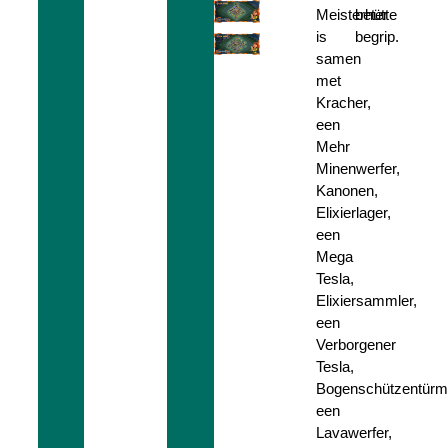
Meisterhütte
beter
is
begrip.
samen
met
Kracher,
een
Mehr
Minenwerfer,
Kanonen,
Elixierlager,
een
Mega
Tesla,
Elixiersammler,
een
Verborgener
Tesla,
Bogenschützentürm
een
Lavawerfer,