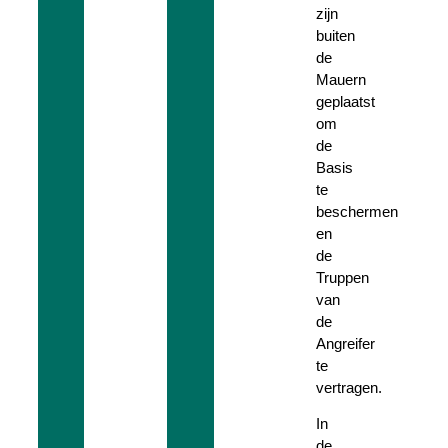
zijn
buiten
de
Mauern
geplaatst
om
de
Basis
te
beschermen
en
de
Truppen
van
de
Angreifer
te
vertragen.
In
de