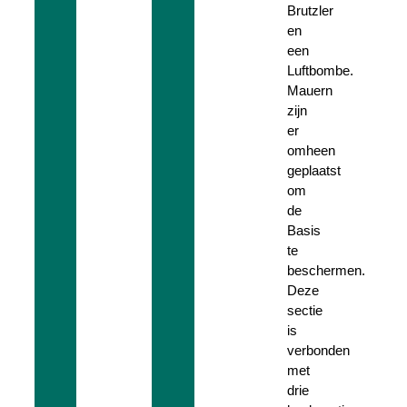
Brutzler
en
een
Luftbombe.
Mauern
zijn
er
omheen
geplaatst
om
de
Basis
te
beschermen.
Deze
sectie
is
verbonden
met
drie