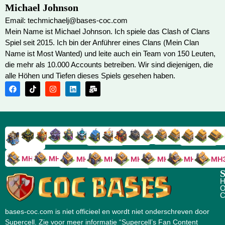
Michael Johnson
Email: techmichaelj@bases-coc.com
Mein Name ist Michael Johnson. Ich spiele das Clash of Clans
Spiel seit 2015. Ich bin der Anführer eines Clans (Mein Clan
Name ist Most Wanted) und leite auch ein Team von 150 Leuten,
die mehr als 10.000 Accounts betreiben. Wir sind diejenigen, die
alle Höhen und Tiefen dieses Spiels gesehen haben.
RH9
RH8
RH17
RH16
RH15
RH14
RH13
RH7
RH6
RH11
RH10
RH
RH12
RH5
RH18
MH10
MH9
MH8
MH5
MH4
MH
MH7
MH6
S
H
O
C
bases-coc.com is niet officieel en wordt niet onderschreven door
Supercell. Zie voor meer informatie “Supercell’s Fan Content