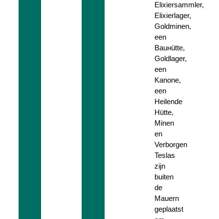
Elixiersammler,
Elixierlager,
Goldminen,
een
Ваuнütte,
Goldlager,
een
Kanone,
een
Heilende
Hütte,
Minen
en
Verborgen
Teslas
zijn
buiten
de
Mauern
geplaatst