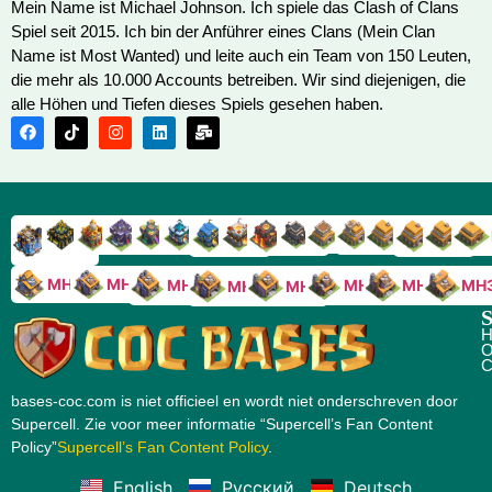
Mein Name ist Michael Johnson. Ich spiele das Clash of Clans
Spiel seit 2015. Ich bin der Anführer eines Clans (Mein Clan
Name ist Most Wanted) und leite auch ein Team von 150 Leuten,
die mehr als 10.000 Accounts betreiben. Wir sind diejenigen, die
alle Höhen und Tiefen dieses Spiels gesehen haben.
RH9
RH8
RH17
RH16
RH15
RH14
RH13
RH7
RH6
RH11
RH10
RH
RH12
RH5
RH18
MH10
MH9
MH8
MH5
MH4
MH
MH7
MH6
S
H
O
C
bases-coc.com is niet officieel en wordt niet onderschreven door
Supercell. Zie voor meer informatie “Supercell’s Fan Content
Policy”
Supercell’s Fan Content Policy
.
English
Русский
Deutsch