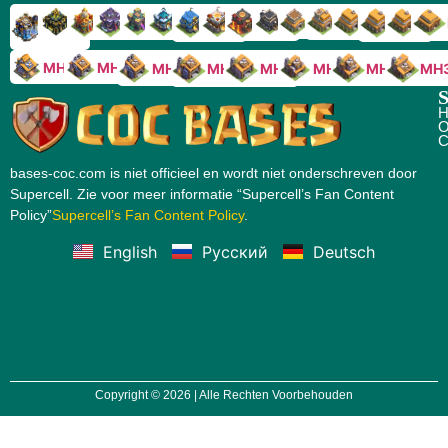
RH9
RH8
RH17
RH16
RH15
RH14
RH13
RH7
RH6
RH11
RH10
RH
RH12
RH5
RH18
MH10
MH9
MH8
MH5
MH4
MH
MH7
MH6
S
H
O
C
bases-coc.com is niet officieel en wordt niet onderschreven door
Supercell. Zie voor meer informatie “Supercell’s Fan Content
Policy”
Supercell’s Fan Content Policy
.
English
Русский
Deutsch
Copyright © 2026 | Alle Rechten Voorbehouden