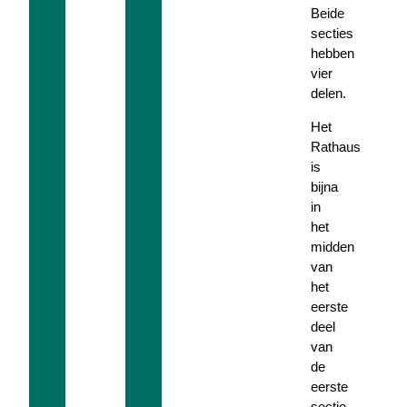
Beide
secties
hebben
vier
delen.
Het
Rathaus
is
bijna
in
het
midden
van
het
eerste
deel
van
de
eerste
sectie