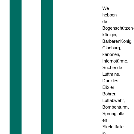
We
hebben
de
Bogenschützen
königin,
BarbarenKönig,
Clanburg,
kanonen,
Infernotürme,
Suchende
Luftmine,
Dunkles
Elixier
Bohrer,
Luftabwehr,
Bombenturm,
Sprungfalle
en
Skelettfalle
in