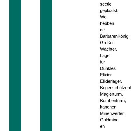
sectie
geplaatst.
We
hebben
de
BarbarenKönig,
Großer
Wächter,
Lager
für
Dunkles
Elixier,
Elixierlager,
Bogenschützent
Magierturm,
Bombenturm,
kanonen,
Minenwerfer,
Goldmine
en