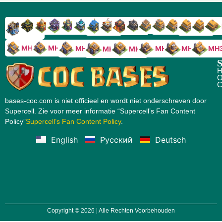
RH9
RH8
RH17
RH16
RH15
RH14
RH13
RH7
RH6
RH11
RH10
RH
RH12
RH5
RH18
MH10
MH9
MH8
MH5
MH4
MH
MH7
MH6
S
H
O
C
bases-coc.com is niet officieel en wordt niet onderschreven door
Supercell. Zie voor meer informatie “Supercell’s Fan Content
Policy”
Supercell’s Fan Content Policy
.
English
Русский
Deutsch
Copyright © 2026 | Alle Rechten Voorbehouden