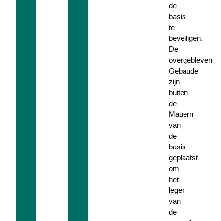
de
basis
te
beveiligen.
De
overgebleven
Gebäude
zijn
buiten
de
Mauern
van
de
basis
geplaatst
om
het
leger
van
de