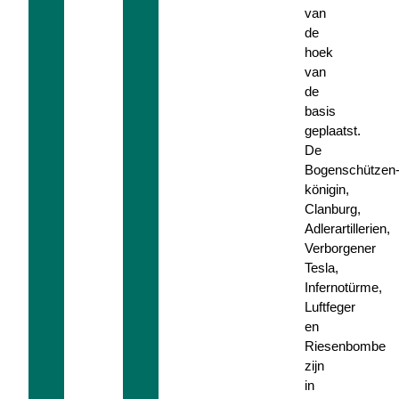
van
de
hoek
van
de
basis
geplaatst.
De
Bogenschützen
königin,
Clanburg,
Adlerartillerien,
Verborgener
Tesla,
Infernotürme,
Luftfeger
en
Riesenbombe
zijn
in