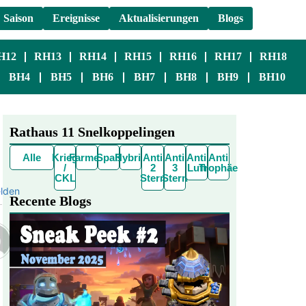
Saison
Ereignisse
Aktualisierungen
Blogs
H12
RH13
RH14
RH15
RH16
RH17
RH18
BH4
BH5
BH6
BH7
BH8
BH9
BH10
Rathaus 11 Snelkoppelingen
Alle
Krieg
Farmen
Spaß
Hybrid
Anti
Anti
Anti
Anti
/
2
3
Luft
Trophäe
CKL
Stern
Stern
lden
Recente Blogs