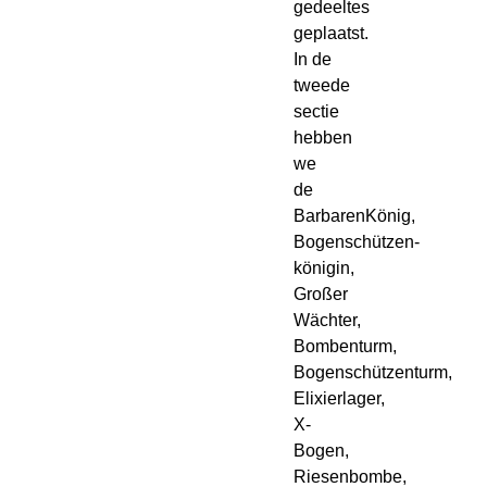
gedeeltes
geplaatst.
In de
tweede
sectie
hebben
we
de
BarbarenKönig,
Bogenschützen-
königin,
Großer
Wächter,
Bombenturm,
Bogenschützenturm,
Elixierlager,
X-
Bogen,
Riesenbombe,