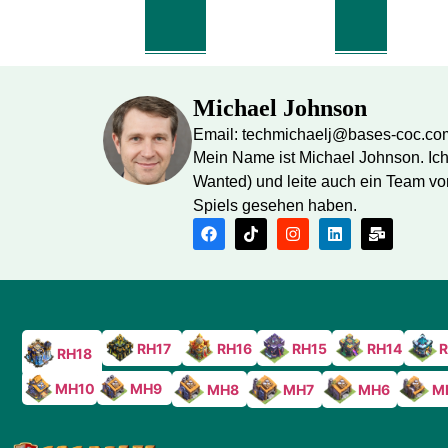
Michael Johnson
Email: techmichaelj@bases-coc.co
Mein Name ist Michael Johnson. Ich 
Wanted) und leite auch ein Team von
Spiels gesehen haben.
RH17
RH16
RH15
RH14
R
RH18
MH10
MH9
MH8
M
MH7
MH6