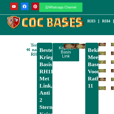
Whatsapp Channel
RH3
RH4
Terug
Kopieer
Beste
Bekijk
naar
Basis
RH11
Krieg
Link
Meer
Basis
Basen
RH11
Voor
Met
Rathaus
Link,
11
Anti
2
Stern,