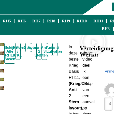
RH5
RH6
RH7
RH8
RH9
RH10
RH11
R
BH3
In
In
Verteidigung
Bekijk
Krieg
Farmen
Spaß
Hybrid
Anti
Anti
Anti
Anti
Alle
/
2
3
Luft
Trophäe
deze
deze
Werkt:
RH11
CKL
Stern
Stern
Basen
beste
video
Krieg
deel
Anme
Basis
ik
RH11,
een
(Krieg/CKL,
demo
Anti
van
2
een
Stern
aanval
layout)
,
op