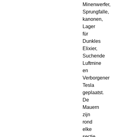
Minenwerfer,
Sprungfalle,
kanonen,
Lager
für
Dunkles
Elixier,
Suchende
Luftmine
en
Verborgener
Tesla
geplaatst.
De
Mauern
zijn
rond
elke
sectie