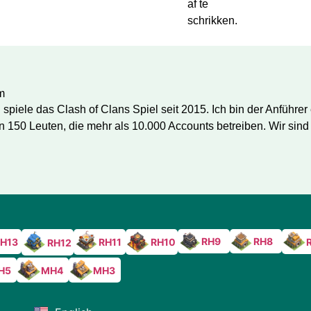
af te
schrikken.
m
spiele das Clash of Clans Spiel seit 2015. Ich bin der Anführe
 150 Leuten, die mehr als 10.000 Accounts betreiben. Wir sind 
RH9
RH8
H13
RH11
RH10
RH12
H5
MH4
MH3