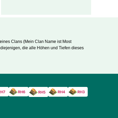
r eines Clans (Mein Clan Name ist Most
diejenigen, die alle Höhen und Tiefen dieses
RH7
RH6
RH4
RH3
RH5