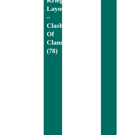
Krieg/CKL
Layout
–
Clash
Of
Clans
(78)