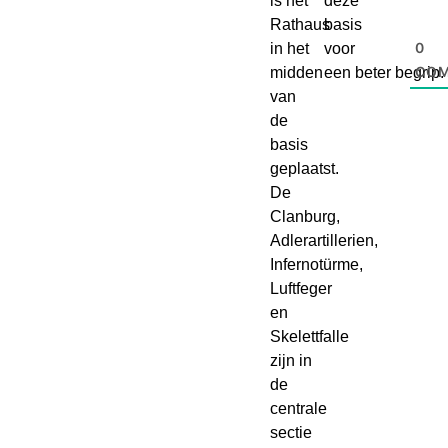
is het
deze
Rathaus
basis
0
in het
voor
CO
midden
een beter begrip.
van
de
basis
geplaatst.
De
Clanburg,
Adlerartillerien,
Infernotürme,
Luftfeger
en
Skelettfalle
zijn in
de
centrale
sectie