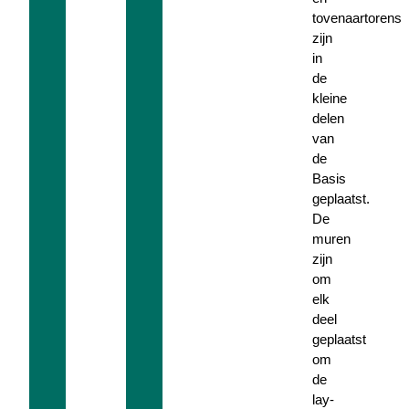
tovenaartorens
zijn
in
de
kleine
delen
van
de
Basis
geplaatst.
De
muren
zijn
om
elk
deel
geplaatst
om
de
lay-