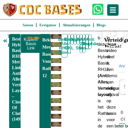
Saison
Ereignisse
Aktualisierungen
Blogs
Terug
In
In
Beste
Verteidig
Kopieer
Bekijk
Krieg
Farmen
Spaß
Hybrid
Anti
Anti
Anti
Anti
Bekijk
naar
Basis
Alle
/
2
Trophäe
3
Luft
deze
deze
Hybrid
Werkt:
RH12
Meer
Link
RH12
CKL
Stern
Stern
Basis
Beste
video
Basen
Basen
RH12
Hybrid
deel
Voor
Met
Basis,
ik
Anm
Link,
Rathaus
RH12,
een
Anti
12
(Anti
demo
Alles,
Alles,
van
Verteidigung
Verteidigung
een
Layout
layout)
aanval
,
–
is
op
Clash
het
deze
Of
0
Clans
Rathaus
basis
(149)
CO
in
voor
de
een beter b