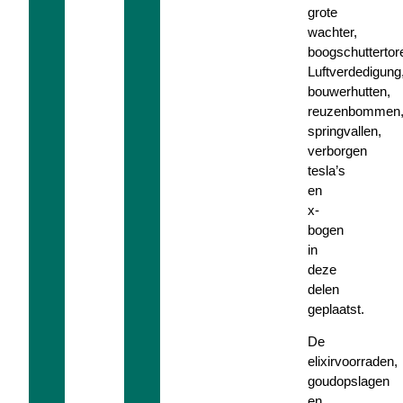
grote
wachter,
boogschuttertor
Luftverdedigung
bouwerhutten,
reuzenbommen
springvallen,
verborgen
tesla’s
en
x-
bogen
in
deze
delen
geplaatst.
De
elixirvoorraden,
goudopslagen
en