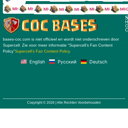
MH10
MH9
MH8
MH5
MH4
MH
MH7
MH6
S
H
O
C
bases-coc.com is niet officieel en wordt niet onderschreven door
Supercell. Zie voor meer informatie “Supercell’s Fan Content
Policy”
Supercell’s Fan Content Policy
.
English
Русский
Deutsch
Copyright © 2026 | Alle Rechten Voorbehouden