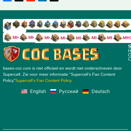
RH9
RH8
RH17
RH16
RH15
RH14
RH13
RH7
RH6
RH11
RH10
RH
RH12
RH5
RH18
MH10
MH9
MH8
MH5
MH4
MH
MH7
MH6
S
H
O
C
bases-coc.com is niet officieel en wordt niet onderschreven door
Supercell. Zie voor meer informatie “Supercell’s Fan Content
Policy”
Supercell’s Fan Content Policy
.
English
Русский
Deutsch