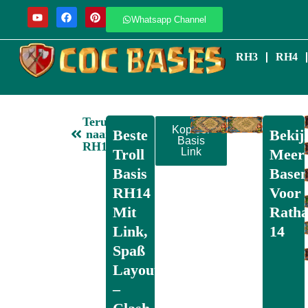
Whatsapp Channel
RH3
RH4
Terug
Kopieer
Beste
Bekij
naar
Basis
RH14
Troll
Link
Meer
Basis
Base
RH14
Voor
Mit
Ratha
Link,
14
Spaß
Layout
–