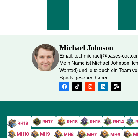
Michael Johnson
Email: techmichaelj@bases-coc.co
Mein Name ist Michael Johnson. Ich 
Wanted) und leite auch ein Team von
Spiels gesehen haben.
RH17
RH16
RH15
RH14
R
RH18
MH10
MH9
MH8
M
MH7
MH6