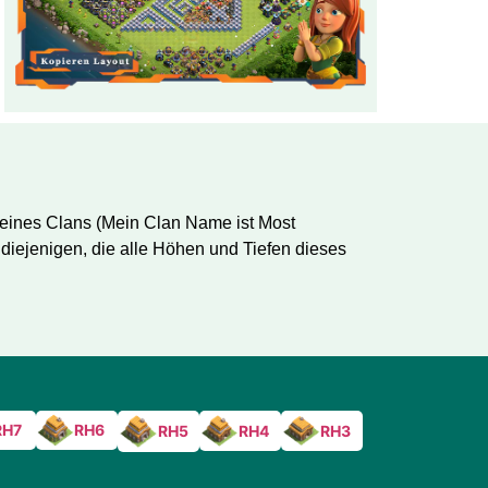
r eines Clans (Mein Clan Name ist Most
diejenigen, die alle Höhen und Tiefen dieses
RH7
RH6
RH4
RH3
RH5