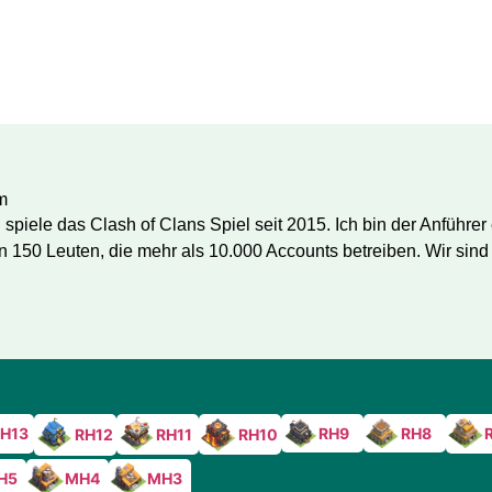
m
spiele das Clash of Clans Spiel seit 2015. Ich bin der Anführe
 150 Leuten, die mehr als 10.000 Accounts betreiben. Wir sind 
RH9
RH8
H13
RH11
RH10
RH12
H5
MH4
MH3