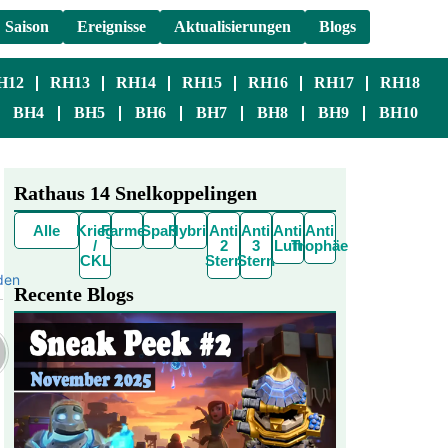
Saison
Ereignisse
Aktualisierungen
Blogs
H12
RH13
RH14
RH15
RH16
RH17
RH18
BH4
BH5
BH6
BH7
BH8
BH9
BH10
Rathaus 14 Snelkoppelingen
Alle
Krieg
Farmen
Spaß
Hybrid
Anti
Anti
Anti
Anti
/
2
3
Luft
Trophäe
CKL
Stern
Stern
den
Recente Blogs