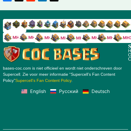
RH9
RH8
RH17
RH16
RH15
RH14
RH13
RH7
RH6
RH11
RH10
RH
RH12
RH5
RH18
MH10
MH9
MH8
MH5
MH4
MH
MH7
MH6
S
H
O
C
bases-coc.com is niet officieel en wordt niet onderschreven door
Supercell. Zie voor meer informatie “Supercell’s Fan Content
Policy”
Supercell’s Fan Content Policy
.
English
Русский
Deutsch