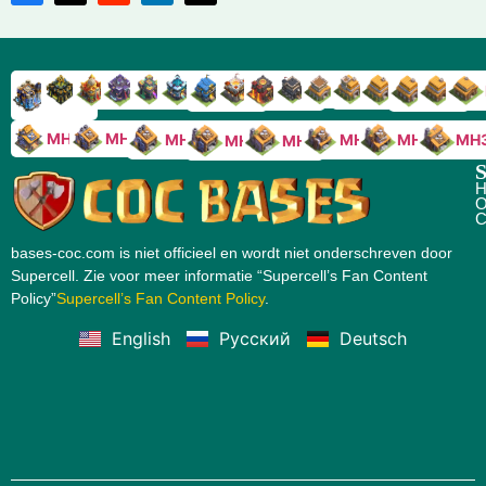
RH9
RH8
RH17
RH16
RH15
RH14
RH13
RH7
RH6
RH11
RH10
RH
RH12
RH5
RH18
MH10
MH9
MH8
MH5
MH4
MH
MH7
MH6
S
H
O
C
bases-coc.com is niet officieel en wordt niet onderschreven door
Supercell. Zie voor meer informatie “Supercell’s Fan Content
Policy”
Supercell’s Fan Content Policy
.
English
Русский
Deutsch