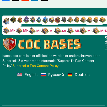
RH9
RH8
RH17
RH16
RH15
RH14
RH13
RH7
RH6
RH11
RH10
RH
RH12
RH5
RH18
MH10
MH9
MH8
MH5
MH4
MH
MH7
MH6
S
H
O
C
bases-coc.com is niet officieel en wordt niet onderschreven door
Supercell. Zie voor meer informatie “Supercell’s Fan Content
Policy”
Supercell’s Fan Content Policy
.
English
Русский
Deutsch