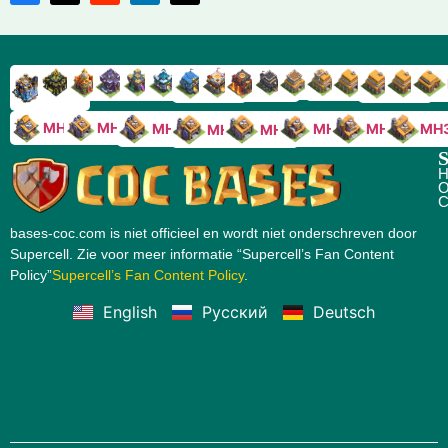
RH9
RH8
RH17
RH16
RH15
RH14
RH13
RH7
RH6
RH11
RH10
RH
RH12
RH5
RH18
MH10
MH9
MH8
MH5
MH4
MH
MH7
MH6
S
H
O
C
bases-coc.com is niet officieel en wordt niet onderschreven door
Supercell. Zie voor meer informatie “Supercell’s Fan Content
Policy”
Supercell’s Fan Content Policy
.
English
Русский
Deutsch