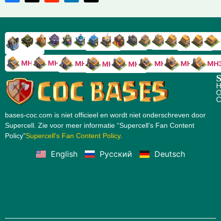
RH9
RH8
RH17
RH16
RH15
RH14
RH13
RH7
RH6
RH11
RH10
RH
RH12
RH5
RH18
MH10
MH9
MH8
MH5
MH4
MH
MH7
MH6
S
H
O
C
bases-coc.com is niet officieel en wordt niet onderschreven door
Supercell. Zie voor meer informatie “Supercell’s Fan Content
Policy”
Supercell’s Fan Content Policy
.
English
Русский
Deutsch