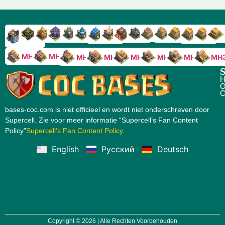
RH9
RH8
RH17
RH16
RH15
RH14
RH13
RH7
RH6
RH11
RH10
RH
RH12
RH5
RH18
MH10
MH9
MH8
MH5
MH4
MH
MH7
MH6
S
H
O
C
bases-coc.com is niet officieel en wordt niet onderschreven door
Supercell. Zie voor meer informatie “Supercell’s Fan Content
Policy”
Supercell’s Fan Content Policy
.
English
Русский
Deutsch
Copyright © 2026 | Alle Rechten Voorbehouden