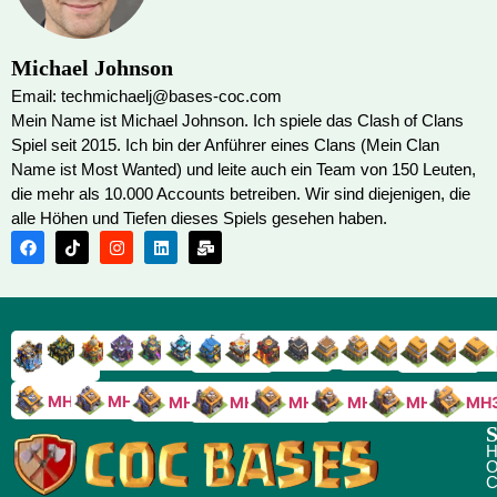
Michael Johnson
Email: techmichaelj@bases-coc.com
Mein Name ist Michael Johnson. Ich spiele das Clash of Clans
Spiel seit 2015. Ich bin der Anführer eines Clans (Mein Clan
Name ist Most Wanted) und leite auch ein Team von 150 Leuten,
die mehr als 10.000 Accounts betreiben. Wir sind diejenigen, die
alle Höhen und Tiefen dieses Spiels gesehen haben.
RH9
RH8
RH17
RH16
RH15
RH14
RH13
RH7
RH6
RH11
RH10
RH
RH12
RH5
RH18
MH10
MH9
MH8
MH5
MH4
MH
MH7
MH6
S
H
O
C