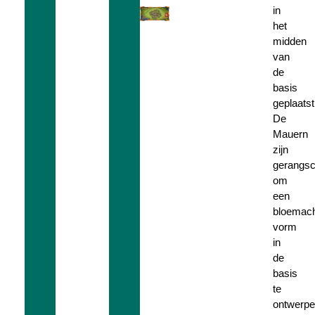
in
het
midden
van
de
basis
geplaatst
De
Mauern
zijn
gerangsc
om
een
bloemach
vorm
in
de
basis
te
ontwerpe