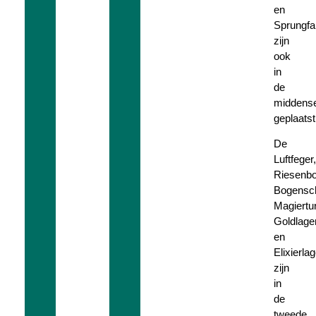
en
Sprungfal
zijn
ook
in
de
middense
geplaatst
De
Luftfeger,
Riesenb
Bogensc
Magiertu
Goldlage
en
Elixierlag
zijn
in
de
tweede