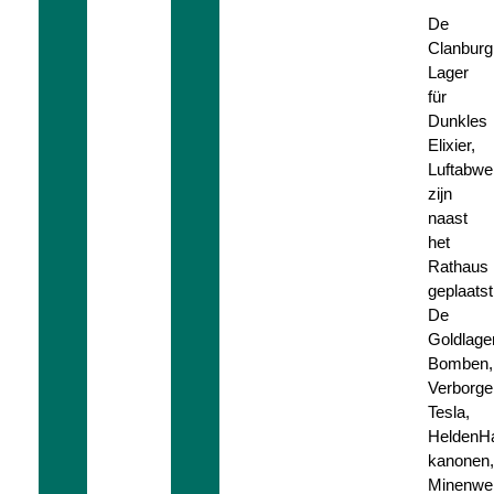
De
Clanburg
Lager
für
Dunkles
Elixier,
Luftabwe
zijn
naast
het
Rathaus
geplaatst
De
Goldlager
Bomben,
Verborge
Tesla,
HeldenHa
kanonen,
Minenwer