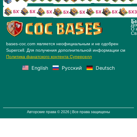
БХ10
БХ9
БХ8
БХ5
БХ4
БХ3
БХ7
БХ6
Б
До
О 
Св
bases-coc.com является неофициальным и не одобрен
Supercell. Для получения дополнительной информации см
Политика фанатского контента Суперселл
English
Русский
Deutsch
Авторские права © 2026 | Все права защищены