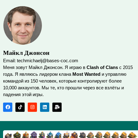
Майкл Джонсон
Email: techmichaelj@bases-coc.com
Меня зовут Майкл Джонсон. Я играю в
Clash of Clans
с 2015
года. Я являюсь лидером клана
Most Wanted
и управляю
командой из 150 человек, которые контролируют более
10,000 аккаунтов. Мы те, кто прошли через все взлёты и
падения этой игры.
TX9
TX8
TX17
TX16
TX15
TX14
TX13
TX7
TX6
TX11
TX10
TX
TX12
TX5
TX18