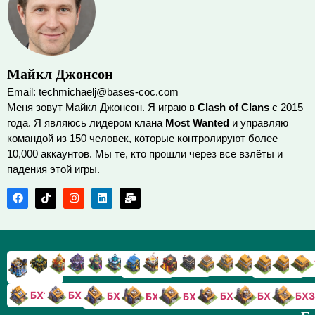
Майкл Джонсон
Email: techmichaelj@bases-coc.com
Меня зовут Майкл Джонсон. Я играю в
Clash of Clans
с 2015
года. Я являюсь лидером клана
Most Wanted
и управляю
командой из 150 человек, которые контролируют более
10,000 аккаунтов. Мы те, кто прошли через все взлёты и
падения этой игры.
TX9
TX8
TX17
TX16
TX15
TX14
TX13
TX7
TX6
TX11
TX10
TX
TX12
TX5
TX18
БХ10
БХ9
БХ8
БХ5
БХ4
БХ3
БХ7
БХ6