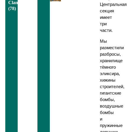
Clans
Центральная
(78)
секция
имеет
три
части.
Мы
разместили
разбросы,
хранилище
тёмного
эликсира,
хижины
строителей,
гигантские
бомбы,
воздушные
бомбы
и
пружинные
ловушки