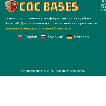
Б
До
О 
Св
bases-coc.com является неофициальным и не одобрен
Supercell. Для получения дополнительной информации см
Политика фанатского контента Суперселл
English
Русский
Deutsch
Авторские права © 2026 | Все права защищены