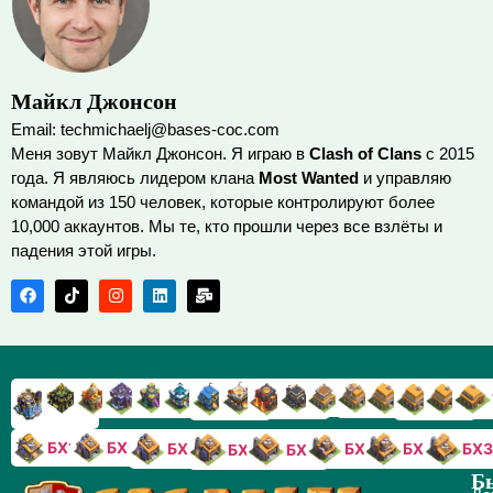
Майкл Джонсон
Email: techmichaelj@bases-coc.com
Меня зовут Майкл Джонсон. Я играю в
Clash of Clans
с 2015
года. Я являюсь лидером клана
Most Wanted
и управляю
командой из 150 человек, которые контролируют более
10,000 аккаунтов. Мы те, кто прошли через все взлёты и
падения этой игры.
TX9
TX8
TX17
TX16
TX15
TX14
TX13
TX7
TX6
TX11
TX10
TX
TX12
TX5
TX18
БХ10
БХ9
БХ8
БХ5
БХ4
БХ3
БХ7
БХ6
Б