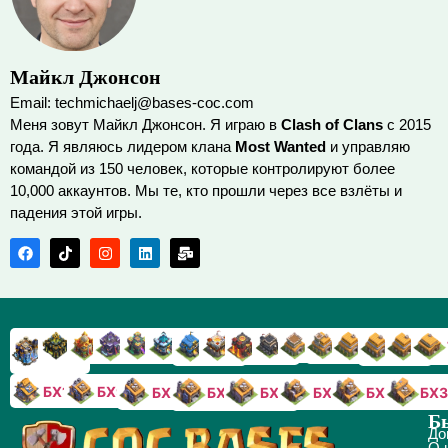
Майкл Джонсон
Email: techmichaelj@bases-coc.com
Меня зовут Майкл Джонсон. Я играю в
Clash of Clans
с 2015
года. Я являюсь лидером клана
Most Wanted
и управляю
командой из 150 человек, которые контролируют более
10,000 аккаунтов. Мы те, кто прошли через все взлёты и
падения этой игры.
TX9
TX8
TX17
TX16
TX15
TX14
TX13
TX7
TX6
TX11
TX10
TX
TX12
TX5
TX18
БХ10
БХ9
БХ8
БХ5
БХ4
БХ3
БХ7
БХ6
Б
До
О 