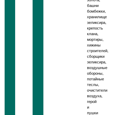
башни
бомбежки,
хранилище
зеликсира,
крепость
клана,
мортиры,
хижины
строителей,
сборщики
зеликсира,
воздушные
обороны,
потайные
теслы,
очистители
воздуха,
герой
и
пушки