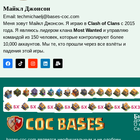
Майкл Джонсон
Email: techmichaelj@bases-coc.com
Меня зовут Майкл Джонсон. Я играю в
Clash of Clans
с 2015
года. Я являюсь лидером клана
Most Wanted
и управляю
командой из 150 человек, которые контролируют более
10,000 аккаунтов. Мы те, кто прошли через все взлёты и
падения этой игры.
TX9
TX8
TX17
TX16
TX15
TX14
TX13
TX7
TX6
TX11
TX10
TX
TX12
TX5
TX18
БХ10
БХ9
БХ8
БХ5
БХ4
БХ3
БХ7
БХ6
Б
До
О 
Св
bases-coc.com является неофициальным и не одобрен