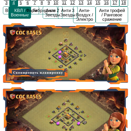
3
4
5
6
7
8
9
10
11
12
13
14
15
16
17
18
Все
КВЛ /
Фарм
Гибридные
Анти 2
Анти 3
Анти-
Анти трофей
Военные
Звезды
Звезды
Воздух /
/ Ранговое
Электро
сражение