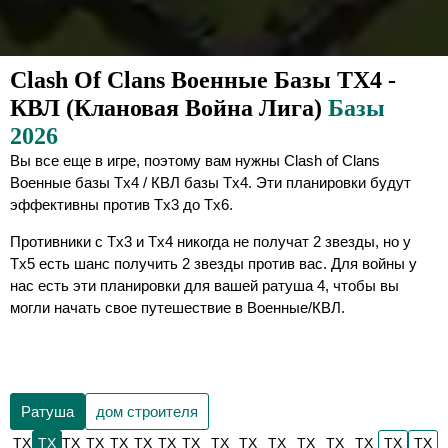
Clash Of Clans Военные Базы TX4 -
КВЛ (Клановая Война Лига)
Базы
2026
Вы все еще в игре, поэтому вам нужны Clash of Clans
Военные базы Tx4 / КВЛ базы Tx4. Эти планировки будут
эффективны против Tx3 до Tx6.
Противники с Tx3 и Tx4 никогда не получат 2 звезды, но у
Tx5 есть шанс получить 2 звезды против вас. Для войны у
нас есть эти планировки для вашей ратуша 4, чтобы вы
могли начать свое путешествие в Военные/КВЛ.
Ратуша
дом строителя
TX
TX
TX
TX
TX
TX
TX
TX
TX
TX
TX
TX
TX
TX
TX
TX