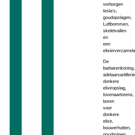
verborgen
tesla’s,
goudopslagen,
Luftbommen,
skeletvallen
en
een
elixierverzamela
De
barbarenkoning,
adelaarsartillerie
donkere
elixiropslag,
tovenaartorens,
boren
voor
donkere
elixir,
bouwerhutten,
goudmijnen,