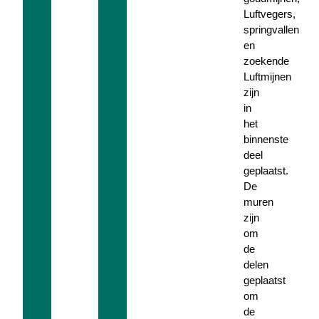
Luftvegers,
springvallen
en
zoekende
Luftmijnen
zijn
in
het
binnenste
deel
geplaatst.
De
muren
zijn
om
de
delen
geplaatst
om
de