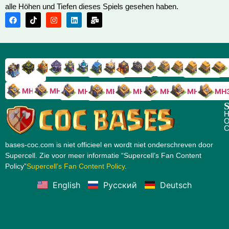
alle Höhen und Tiefen dieses Spiels gesehen haben.
RH9
RH8
RH17
RH16
RH15
RH14
RH13
RH7
RH6
RH11
RH10
RH
RH12
RH5
RH18
MH10
MH9
MH8
MH5
MH4
MH
MH7
MH6
S
H
O
C
bases-coc.com is niet officieel en wordt niet onderschreven door
Supercell. Zie voor meer informatie “Supercell’s Fan Content
Policy”
Supercell’s Fan Content Policy
.
English
Русский
Deutsch