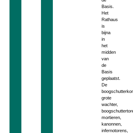
Basis.
Het
Rathaus
is
bijna
in
het
midden
van
de
Basis
geplaatst.
De
boogschutterkon
grote
wachter,
boogschuttertor
mortieren,
kanonnen,
infernotorens,