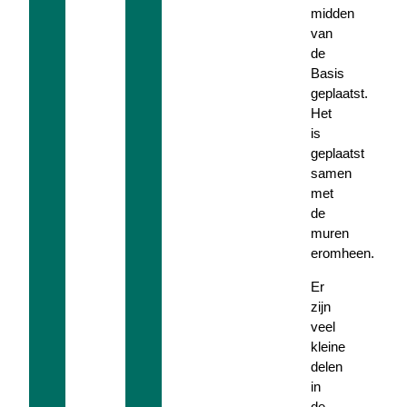
midden
van
de
Basis
geplaatst.
Het
is
geplaatst
samen
met
de
muren
eromheen.
Er
zijn
veel
kleine
delen
in
de