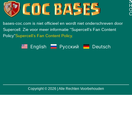
S
H
O
C
bases-coc.com is niet officieel en wordt niet onderschreven door
Supercell. Zie voor meer informatie “Supercell’s Fan Content
Policy”
Supercell’s Fan Content Policy
.
English
Русский
Deutsch
Copyright © 2026 | Alle Rechten Voorbehouden