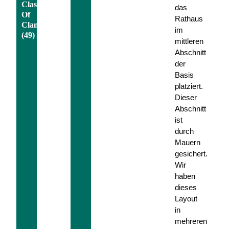
Clash
das
Of
Rathaus
Clans
im
(49)
mittleren
Abschnitt
der
Basis
platziert.
Dieser
Abschnitt
ist
durch
Mauern
gesichert.
Wir
haben
dieses
Layout
in
mehreren