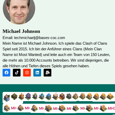
Michael Johnson
Email: techmichaelj@bases-coc.com
Mein Name ist Michael Johnson. Ich spiele das Clash of Clans
Spiel seit 2015. Ich bin der Anführer eines Clans (Mein Clan
Name ist Most Wanted) und leite auch ein Team von 150 Leuten,
die mehr als 10.000 Accounts betreiben. Wir sind diejenigen, die
alle Höhen und Tiefen dieses Spiels gesehen haben.
RH9
RH8
RH17
RH16
RH15
RH14
RH13
RH7
RH6
RH11
RH10
RH
RH12
RH5
RH18
MH10
MH9
MH8
MH5
MH4
MH
MH7
MH6