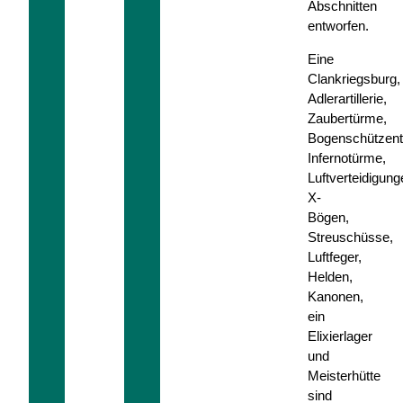
Abschnitten
entworfen.
Eine
Clankriegsburg,
Adlerartillerie,
Zaubertürme,
Bogenschützen
Infernotürme,
Luftverteidigung
X-
Bögen,
Streuschüsse,
Luftfeger,
Helden,
Kanonen,
ein
Elixierlager
und
Meisterhütte
sind