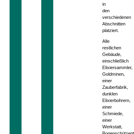
in
den
verschiedenen
Abschnitten
platziert.
Alle
restlichen
Gebäude,
einschließlich
Elixiersammler,
Goldminen,
einer
Zauberfabrik,
dunklen
Elixierbohrern,
einer
Schmiede,
einer
Werkstatt,
Bogenschützen