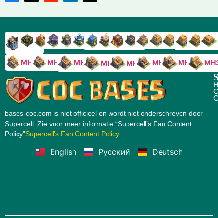
RH9
RH8
RH17
RH16
RH15
RH14
RH13
RH7
RH6
RH11
RH10
RH
RH12
RH5
RH18
MH10
MH9
MH8
MH5
MH4
MH
MH7
MH6
S
H
O
C
bases-coc.com is niet officieel en wordt niet onderschreven door
Supercell. Zie voor meer informatie “Supercell’s Fan Content
Policy”
Supercell’s Fan Content Policy
.
English
Русский
Deutsch