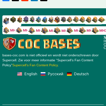
RH9
RH8
RH17
RH16
RH15
RH14
RH13
RH7
RH6
RH11
RH10
RH
RH12
RH5
RH18
MH10
MH9
MH8
MH5
MH4
MH
MH7
MH6
S
H
O
C
bases-coc.com is niet officieel en wordt niet onderschreven door
Supercell. Zie voor meer informatie “Supercell’s Fan Content
Policy”
Supercell’s Fan Content Policy
.
English
Русский
Deutsch