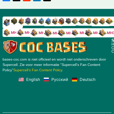
RH9
RH8
RH17
RH16
RH15
RH14
RH13
RH7
RH6
RH11
RH10
RH
RH12
RH5
RH18
MH10
MH9
MH8
MH5
MH4
MH
MH7
MH6
S
H
O
C
bases-coc.com is niet officieel en wordt niet onderschreven door
Supercell. Zie voor meer informatie “Supercell’s Fan Content
Policy”
Supercell’s Fan Content Policy
.
English
Русский
Deutsch