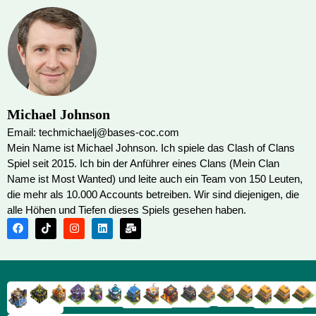
Michael Johnson
Email: techmichaelj@bases-coc.com
Mein Name ist Michael Johnson. Ich spiele das Clash of Clans
Spiel seit 2015. Ich bin der Anführer eines Clans (Mein Clan
Name ist Most Wanted) und leite auch ein Team von 150 Leuten,
die mehr als 10.000 Accounts betreiben. Wir sind diejenigen, die
alle Höhen und Tiefen dieses Spiels gesehen haben.
RH9
RH8
RH17
RH16
RH15
RH14
RH13
RH7
RH6
RH11
RH10
RH
RH12
RH5
RH18