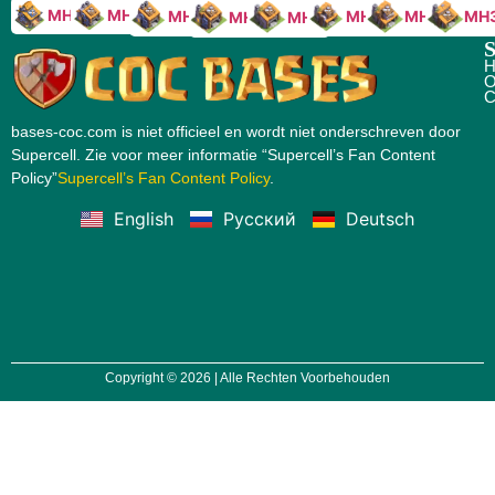
MH10
MH9
MH8
MH5
MH4
MH
MH7
MH6
S
H
O
C
bases-coc.com is niet officieel en wordt niet onderschreven door
Supercell. Zie voor meer informatie “Supercell’s Fan Content
Policy”
Supercell’s Fan Content Policy
.
English
Русский
Deutsch
Copyright © 2026 | Alle Rechten Voorbehouden